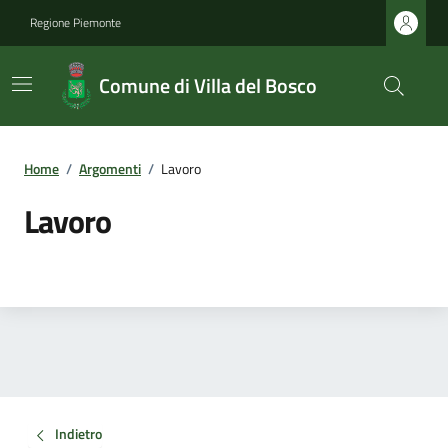
Regione Piemonte
Comune di Villa del Bosco
Home
/
Argomenti
/
Lavoro
Lavoro
Indietro