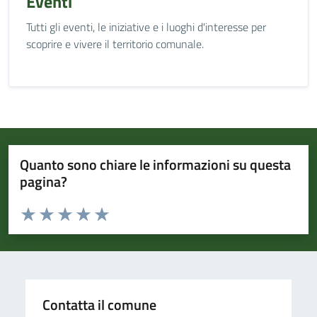
Eventi
Tutti gli eventi, le iniziative e i luoghi d'interesse per
scoprire e vivere il territorio comunale.
Quanto sono chiare le informazioni su questa
pagina?
Valuta da 1 a 5 stelle la pagina
Valuta 1 stelle su 5
Valuta 2 stelle su 5
Valuta 3 stelle su 5
Valuta 4 stelle su 5
Valuta 5 stelle su 5
Contatta il comune