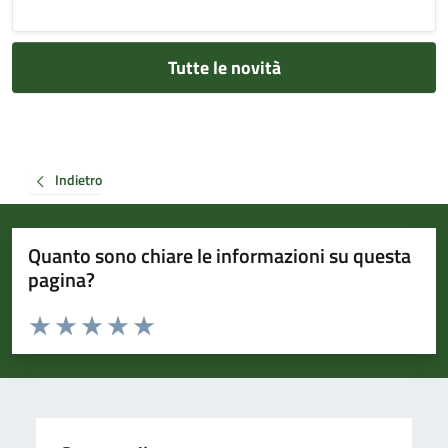
Tutte le novità
Indietro
Quanto sono chiare le informazioni su questa
pagina?
Valuta da 1 a 5 stelle la pagina
Valuta 1 stelle su 5
Valuta 2 stelle su 5
Valuta 3 stelle su 5
Valuta 4 stelle su 5
Valuta 5 stelle su 5