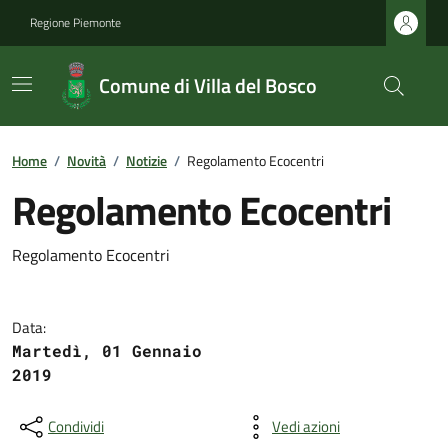
Regione Piemonte
Comune di Villa del Bosco
Home
/
Novità
/
Notizie
/
Regolamento Ecocentri
Regolamento Ecocentri
Regolamento Ecocentri
Data:
Martedì, 01 Gennaio
2019
Condividi
Vedi azioni