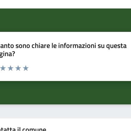
anto sono chiare le informazioni su questa
gina?
a da 1 a 5 stelle la pagina
ta 1 stelle su 5
Valuta 2 stelle su 5
Valuta 3 stelle su 5
Valuta 4 stelle su 5
Valuta 5 stelle su 5
tatta il comune