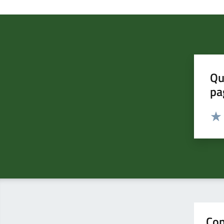
Qu
pa
Valut
Valu
Con