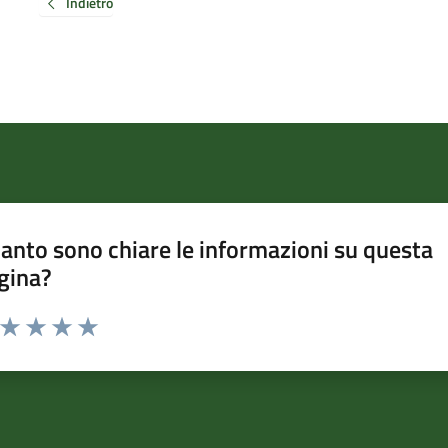
Indietro
anto sono chiare le informazioni su questa
gina?
a da 1 a 5 stelle la pagina
ta 1 stelle su 5
Valuta 2 stelle su 5
Valuta 3 stelle su 5
Valuta 4 stelle su 5
Valuta 5 stelle su 5