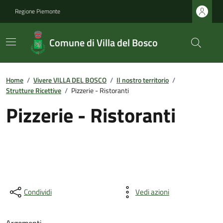
Regione Piemonte
Comune di Villa del Bosco
Home
/
Vivere VILLA DEL BOSCO
/
Il nostro territorio
/
Strutture Ricettive
/
Pizzerie - Ristoranti
Pizzerie - Ristoranti
Condividi
Vedi azioni