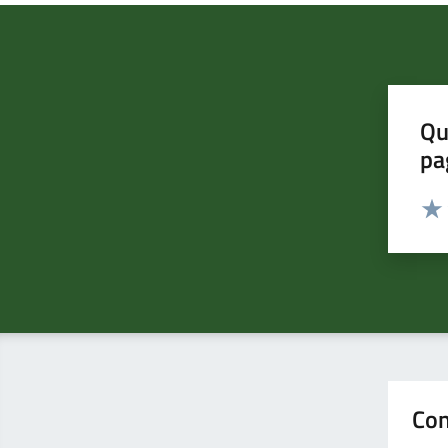
Qu
pa
Valut
Valu
Con