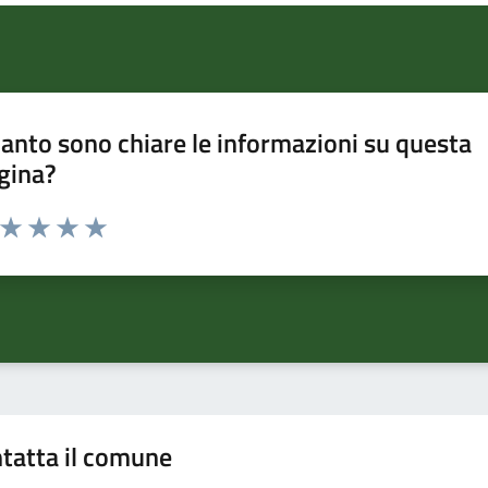
anto sono chiare le informazioni su questa
gina?
a da 1 a 5 stelle la pagina
ta 1 stelle su 5
Valuta 2 stelle su 5
Valuta 3 stelle su 5
Valuta 4 stelle su 5
Valuta 5 stelle su 5
tatta il comune