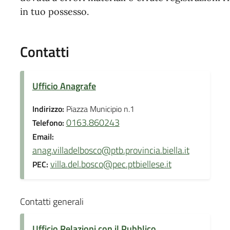
in tuo possesso.
Contatti
Ufficio Anagrafe
Indirizzo:
Piazza Municipio n.1
0163.860243
Telefono:
Email:
anag.villadelbosco@ptb.provincia.biella.it
villa.del.bosco@pec.ptbiellese.it
PEC:
Contatti generali
Ufficio Relazioni con il Pubblico