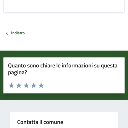
Indietro
Quanto sono chiare le informazioni su questa
pagina?
Valuta da 1 a 5 stelle la pagina
Valuta 1 stelle su 5
Valuta 2 stelle su 5
Valuta 3 stelle su 5
Valuta 4 stelle su 5
Valuta 5 stelle su 5
Contatta il comune