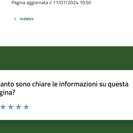
Pagina aggiornata il 11/07/2024 10:50
Indietro
anto sono chiare le informazioni su questa
gina?
a da 1 a 5 stelle la pagina
ta 1 stelle su 5
Valuta 2 stelle su 5
Valuta 3 stelle su 5
Valuta 4 stelle su 5
Valuta 5 stelle su 5