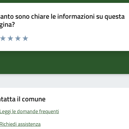
anto sono chiare le informazioni su questa
gina?
a da 1 a 5 stelle la pagina
ta 1 stelle su 5
Valuta 2 stelle su 5
Valuta 3 stelle su 5
Valuta 4 stelle su 5
Valuta 5 stelle su 5
tatta il comune
Leggi le domande frequenti
Richiedi assistenza