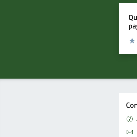
Qu
pa
Valut
Valu
Con